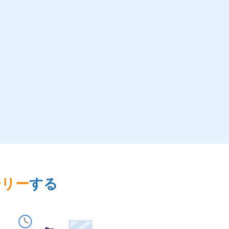
ーリー
する